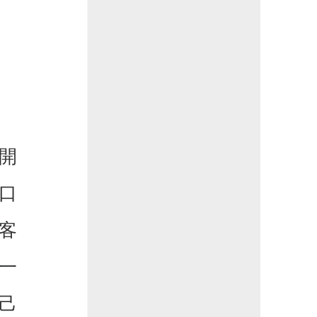
開
口
客
一
己