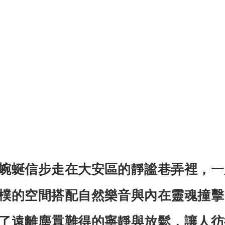
蜿蜒信步走在大安區的靜謐巷弄裡，一
樸的空間搭配自然樂音與內在靈魂撞擊
了遠離塵囂難得的寧靜與放鬆，讓人彷