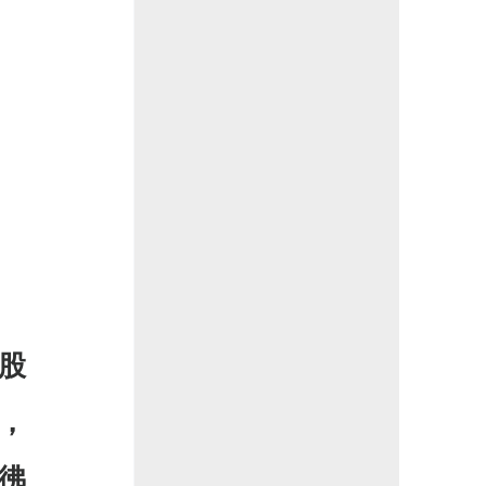
股
，
彿