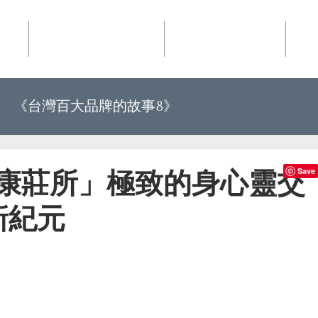
事業
華品文化國際行銷
夢想地圖咖啡館
好
《台灣百大品牌的故事8》
《世界上最有力量的是夢想34》
健康莊所」極致的身心靈交
新紀元
百大品牌的故事10》
《世界上最有力量的是夢想35》