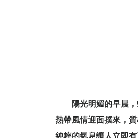
　　陽光明媚的早晨，
熱帶風情迎面撲來，質
純粹的氣息讓人立即有