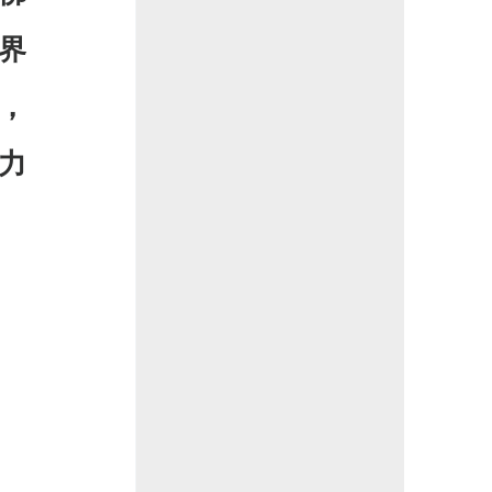
界
，
力