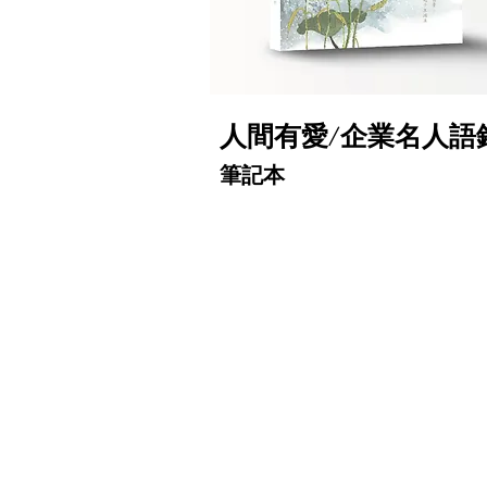
人
價格
$500.00
人間有愛/企業名人語
間
有
愛/
筆記本
企
業
名
人
語
錄