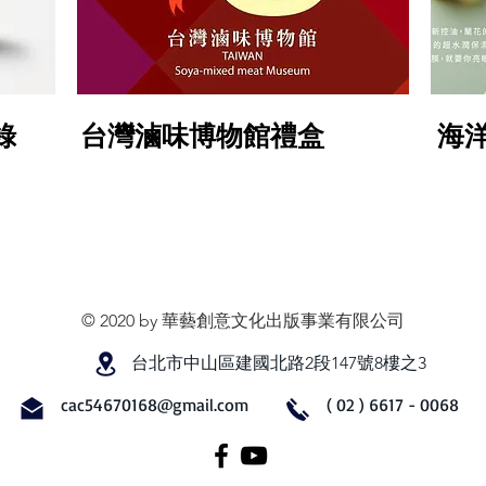
台
海
價格
價格
$400.00
$599.0
錄
台灣滷味博物館禮盒
​海
灣
洋
滷
保
味
濕
博
修
物
護
館
靚
禮
面
盒
膜
© 2020 by 華藝創意文化出版事業有限公司
台北市中山區建國北路2段147號8樓之3
cac54670168@gmail.com
( 02 ) 6617 - 0068