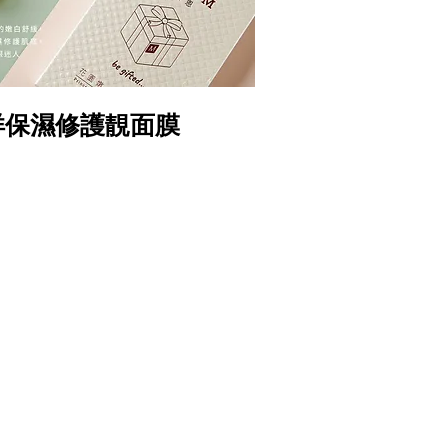
0
洋保濕修護靚面膜