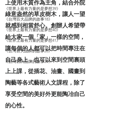
上使用木質作為主角，結合外院
《世界上最有力量的是夢想39》
綠意盎然的草皮樹木，讓人一望
《台灣百大品牌的故事18》
就感到相當舒心。創辦人希望帶
《世界上最有力量的是夢想40》
給大家一個「家」一樣的空間，
《世界上最有力量的是夢想41》
讓每個的人都可以把時間專注在
《台灣百大品牌的故事20》
自己身上，也可以來到空間裏頭
《台灣百大品牌的故事21》
上上課，從插花、油畫、國畫到
陶藝等各式藝術人文課程，除了
享受空間的美好外更能陶冶自己
的心性。