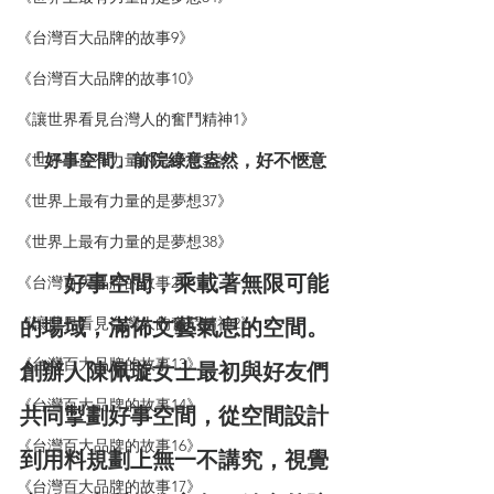
《台灣百大品牌的故事9》
《台灣百大品牌的故事10》
《讓世界看見台灣人的奮鬥精神1》
《世界上最有力量的是夢想35》
「好事空間」前院綠意盎然，好不愜意
《世界上最有力量的是夢想37》
《世界上最有力量的是夢想38》
　　好事空間，乘載著無限可能
《台灣百大品牌的故事2》
《讓世界看見台灣人的奮鬥精神2》
的場域，滿佈文藝氣息的空間。
《台灣百大品牌的故事13》
創辦人陳佩璇女士最初與好友們
《台灣百大品牌的故事14》
共同掣劃好事空間，從空間設計
《台灣百大品牌的故事16》
到用料規劃上無一不講究，視覺
《台灣百大品牌的故事17》