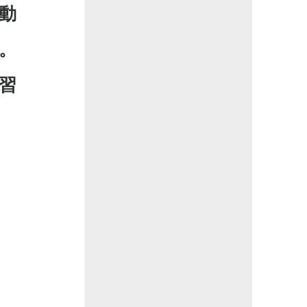
動
。
習