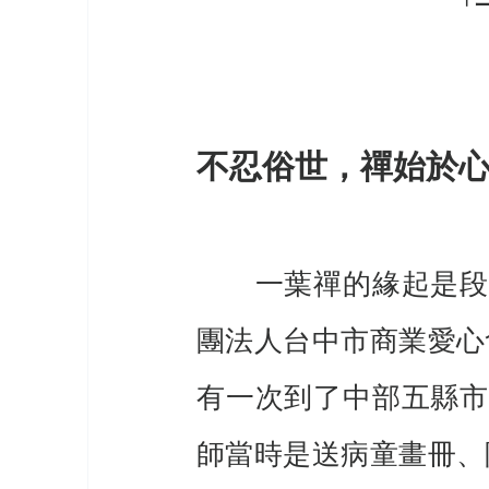
「
不忍俗世，禪始於
　　一葉禪的緣起是段
團法人台中市商業愛心
有一次到了中部五縣市
師當時是送病童畫冊、