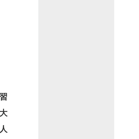
習
大
人