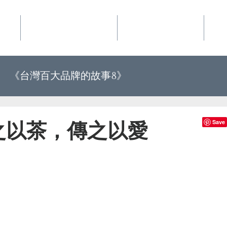
事業
華品文化國際行銷
夢想地圖咖啡館
好
《台灣百大品牌的故事8》
《世界上最有力量的是夢想34》
之以茶，傳之以愛
百大品牌的故事10》
《世界上最有力量的是夢想35》