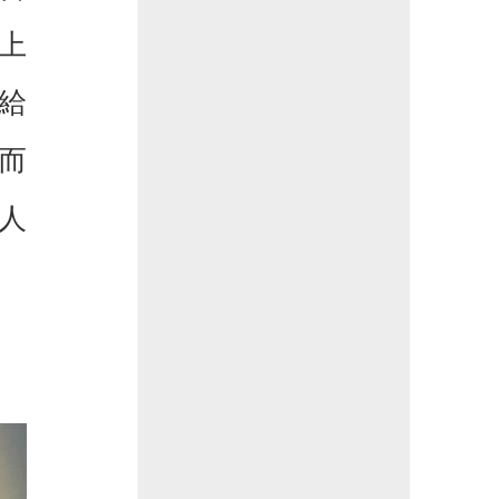
上
給
而
人