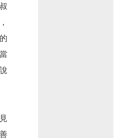
叔叔
，
的
當
說
見
善