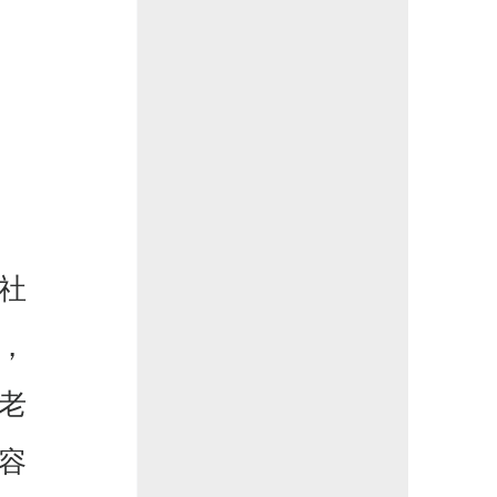
社
，
老
容