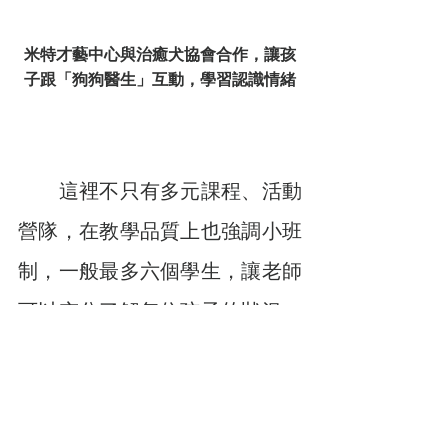
米特才藝中心與治癒犬協會合作，讓孩
子跟「狗狗醫生」互動，學習認識情緒
　　這裡不只有多元課程、活動
營隊，在教學品質上也強調小班
制，一般最多六個學生，讓老師
可以充分了解每位孩子的狀況；
此外，年輕有活力、教育理念相
合的師資團隊，更是萊特自豪的
一大特色。「開業5年以來，我