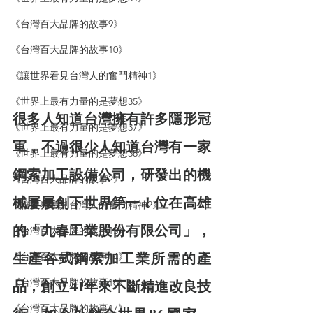
《台灣百大品牌的故事9》
《台灣百大品牌的故事10》
《讓世界看見台灣人的奮鬥精神1》
《世界上最有力量的是夢想35》
很多人知道台灣擁有許多隱形冠
《世界上最有力量的是夢想37》
軍，不過很少人知道台灣有一家
《世界上最有力量的是夢想38》
鋼索加工設備公司，研發出的機
《台灣百大品牌的故事2》
械屢屢創下世界第一！位在高雄
《讓世界看見台灣人的奮鬥精神2》
的「九春工業股份有限公司」，
《台灣百大品牌的故事13》
《台灣百大品牌的故事14》
生產各式鋼索加工業所需的產
《台灣百大品牌的故事16》
品，創立41年來不斷精進改良技
《台灣百大品牌的故事17》