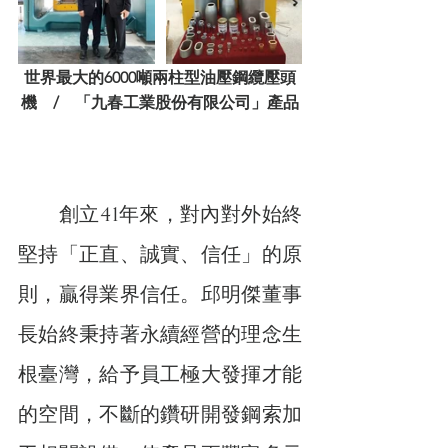
世界最大的6000噸兩柱型油壓鋼纜壓頭
機    /    「九春工業股份有限公司」產品
　　創立41年來，對內對外始終
堅持「正直、誠實、信任」的原
則，贏得業界信任。邱明傑董事
長始終秉持著永續經營的理念生
根臺灣，給予員工極大發揮才能
的空間，不斷的鑽研開發鋼索加