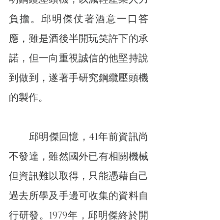
負擔。邱明傑仗著酒意一口答
應，雖是酒後半開玩笑許下的承
諾，但一向重視誠信的他堅持說
到做到，遂著手研究鋼纜壓頭機
的製作。
　　邱明傑回憶，41年前資訊尚
不發達，雖然國外已有相關機械
但資訊難以取得，只能憑藉自己
過去所學及手邊可收集的資料自
行研發。1979年，邱明傑終於開