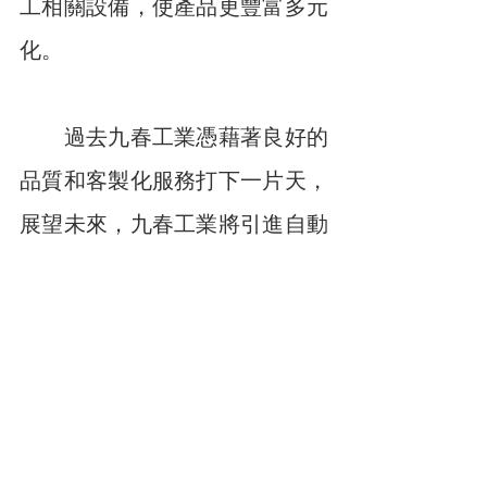
工相關設備，使產品更豐富多元
化。
　　過去九春工業憑藉著良好的
品質和客製化服務打下一片天，
展望未來，九春工業將引進自動
倉儲、機器手臂等自動化設備，
以加速提升生產效率。邱明傑表
示，預估一年內完成生產自動化
的計畫。