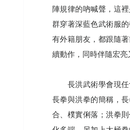
陣規律的吶喊聲，這裡
群穿著深藍色武術服的
有外籍朋友，都跟隨著
續動作，同時伴隨宏亮
　　長洪武術學會現任
長拳與洪拳的簡稱，長
合、樸實俐落；洪拳則