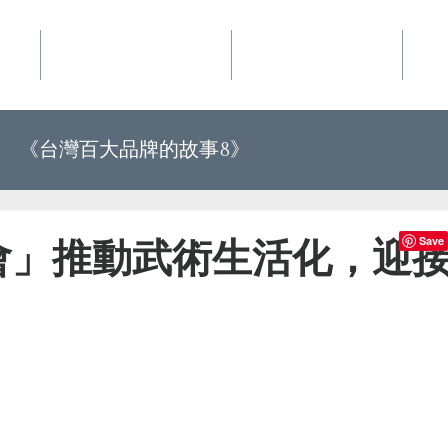
事業
華品文化國際行銷
夢想地圖咖啡館
好
《台灣百大品牌的故事8》
《世界上最有力量的是夢想34》
會」推動武術生活化，迎
百大品牌的故事10》
《世界上最有力量的是夢想35》