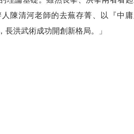
的理論基礎。雖然長拳、洪拳兩者看起
辦人陳清河老師的去蕪存菁、以『中庸
，長洪武術成功開創新格局。」