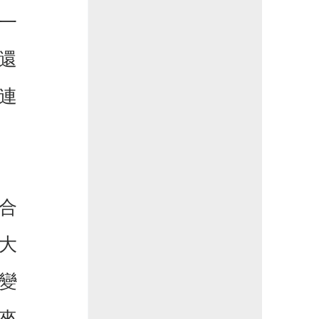
一
還
連
。
合
大
變