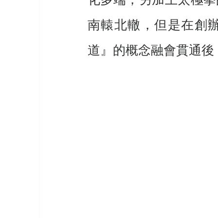
化多端，另加上太極拳
南轅北轍，但是在創
道』的概念融會貫通後