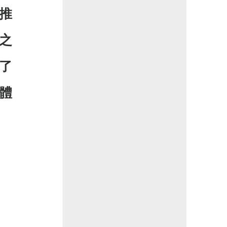
推
之
了
體