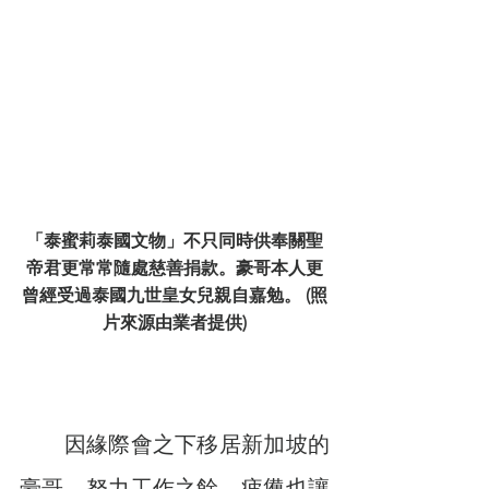
「泰蜜莉泰國文物」不只同時供奉關聖
帝君更常常隨處慈善捐款。豪哥本人更
曾經受過泰國九世皇女兒親自嘉勉。 (照
片來源由業者提供)
　　因緣際會之下移居新加坡的
豪哥，努力工作之餘，疲憊也讓