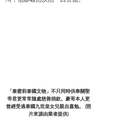
「泰蜜莉泰國文物」不只同時供奉關聖
帝君更常常隨處慈善捐款。豪哥本人更
曾經受過泰國九世皇女兒親自嘉勉。 (照
片來源由業者提供)