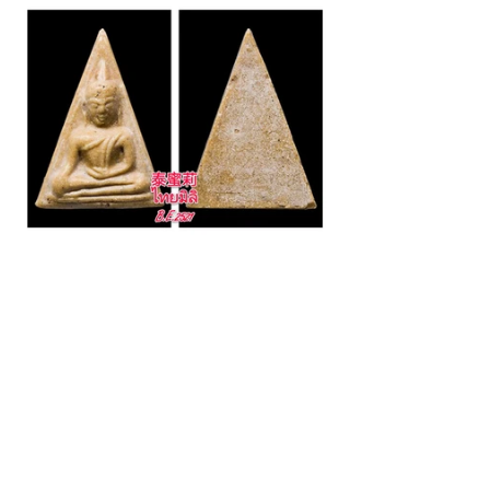
佛牌的形式千變萬化，比較昂貴稀有的