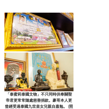
「泰蜜莉泰國文物」不只同時供奉關聖
帝君更常常隨處慈善捐款。豪哥本人更
曾經受過泰國九世皇女兒親自嘉勉。 (照