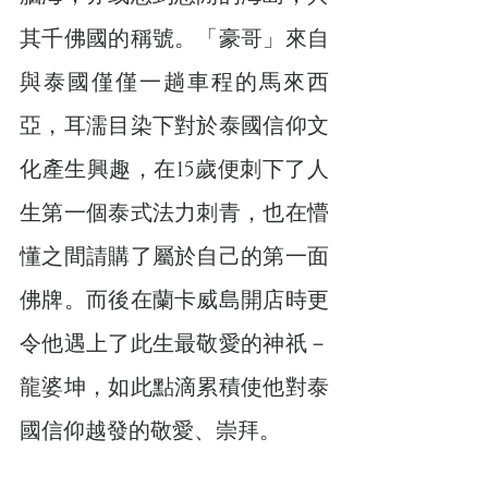
其千佛國的稱號。「豪哥」來自
與泰國僅僅一趟車程的馬來西
亞，耳濡目染下對於泰國信仰文
化產生興趣，在15歲便刺下了人
生第一個泰式法力刺青，也在懵
懂之間請購了屬於自己的第一面
佛牌。而後在蘭卡威島開店時更
令他遇上了此生最敬愛的神祇－
龍婆坤，如此點滴累積使他對泰
國信仰越發的敬愛、崇拜。