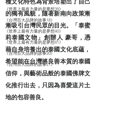
種文化特色為背景培塑出了自己
《世界上最有力量的是夢想39》
的獨有風貌，隨著新南向政策漸
《台灣百大品牌的故事18》
漸吸引台灣民眾的目光。「泰蜜
《世界上最有力量的是夢想40》
莉泰國文物」創辦人 豪哥，憑
《世界上最有力量的是夢想41》
藉自身培養出的泰國文化底蘊，
《台灣百大品牌的故事20》
希望能在台灣將良善本質的泰國
《台灣百大品牌的故事21》
信仰，與藝術品般的泰國佛牌文
化推行出去，只因為喜愛這片土
地的包容善良。