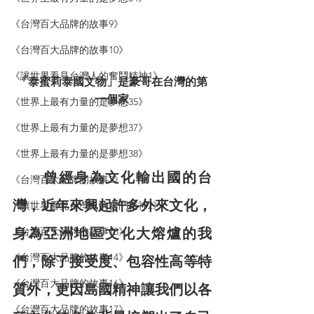
《台灣百大品牌的故事9》
《台灣百大品牌的故事10》
《讓世界看見台灣人的奮鬥精神1》
「泰蜜莉泰國文物」是豪哥在台灣的第
一個家
《世界上最有力量的是夢想35》
《世界上最有力量的是夢想37》
《世界上最有力量的是夢想38》
　曾經身為文化輸出國的台
《台灣百大品牌的故事2》
灣，近年來興起許多外來文化，
《讓世界看見台灣人的奮鬥精神2》
身為亞洲地區文化大熔爐的我
《台灣百大品牌的故事13》
《台灣百大品牌的故事14》
們，除了接受度、包容性高等特
《台灣百大品牌的故事16》
質外，更因島國精神讓我們以各
《台灣百大品牌的故事17》