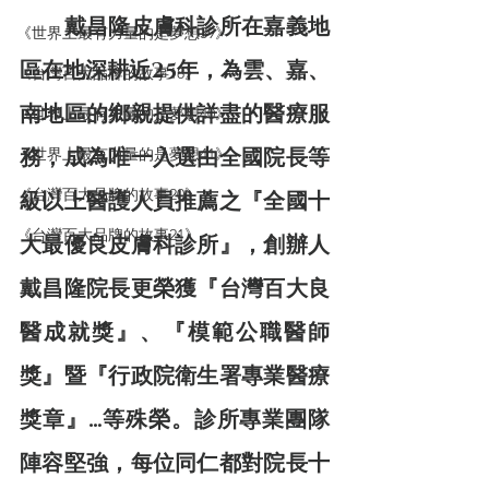
戴昌隆皮膚科診所在嘉義地
《世界上最有力量的是夢想39》
區在地深耕近25年，為雲、嘉、
《台灣百大品牌的故事18》
南地區的鄉親提供詳盡的醫療服
《世界上最有力量的是夢想40》
務，成為唯一入選由全國院長等
《世界上最有力量的是夢想41》
《台灣百大品牌的故事20》
級以上醫護人員推薦之『全國十
《台灣百大品牌的故事21》
大最優良皮膚科診所』，創辦人
戴昌隆院長更榮獲『台灣百大良
醫成就獎』、『模範公職醫師
獎』暨『行政院衛生署專業醫療
獎章』…等殊榮。診所專業團隊
陣容堅強，每位同仁都對院長十