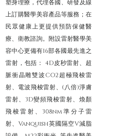
塑身理療，代理各國、研發及線
上訂購醫學美容產品等服務；在
民眾健康上更提供預防保健醫
療、衛教諮詢。附設雷射醫學美
容中心更備有16部各國最先進之
雷射，包括： 4D皮秒雷射、超
脈衝晶雕雙波CO2超極飛梭雷
射、電波飛梭雷射、(八倍)淨膚
雷射、3D變頻飛梭雷射、煥顏
飛梭雷射、308nm準分子雷
射、Vanquish英國隔空V減脂