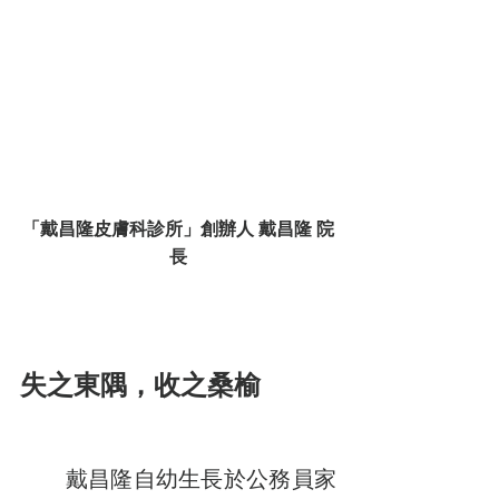
「戴昌隆皮膚科診所」創辦人 戴昌隆 院
長
失之東隅，收之桑榆
　　戴昌隆自幼生長於公務員家