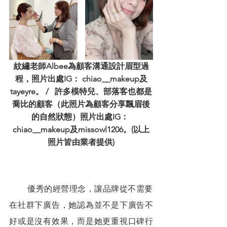
紋繡老師Albee為顧客溝通設計眉型過
程，照片出處IG： chiao__makeup及
tayeyre。 /   許多模特兒、部落客也都是
喬比的顧客（此照片為顧客分享飄眉後
的自然狀態）照片出處IG： 
chiao__makeup及missowl1206。(以上
照片皆由業者提供)
        優秀的經營理念，讓品牌從不需要
在社群下廣告，她認為並不是下廣告不
好或是沒有效果，而是她更重視口碑行