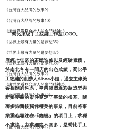
《台灣百大品牌的故事9》
《台灣百大品牌的故事10》
《讓世界看見台灣人的奮鬥精神1》
喬比頂級手工紋繡工作室LOGO。
《世界上最有力量的是夢想35》
《世界上最有力量的是夢想37》
歷經七年來的不斷進修以及經驗累積，
《世界上最有力量的是夢想38》
於南北各有一間店的出色成績，喬比手
《台灣百大品牌的故事2》
工紋繡的創辦人Albee小姐，過去主修美
《讓世界看見台灣人的奮鬥精神2》
容相關的科系，畢業後透過彩妝造型與
《台灣百大品牌的故事13》
新娘秘書的案件奠定了事業的根基。隨
《台灣百大品牌的故事14》
著多方面接觸各種美的事業，目前將事
業重心專注在「紋繡」的項目上，求穩
《台灣百大品牌的故事16》
不求快，力求細節不貪多，是喬比手工
《台灣百大品牌的故事17》