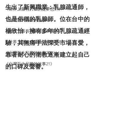
生出了新興職業：乳腺疏通師，
《世界上最有力量的是夢想39》
也是俗稱的乳腺師。位在台中的
《台灣百大品牌的故事18》
楊欣怡，擁有多年的乳腺疏通經
《世界上最有力量的是夢想40》
《世界上最有力量的是夢想41》
驗，其無痛手法深受市場喜愛，
《台灣百大品牌的故事20》
靠著耐心的衛教逐漸建立起自己
《台灣百大品牌的故事21》
的口碑及聲譽。