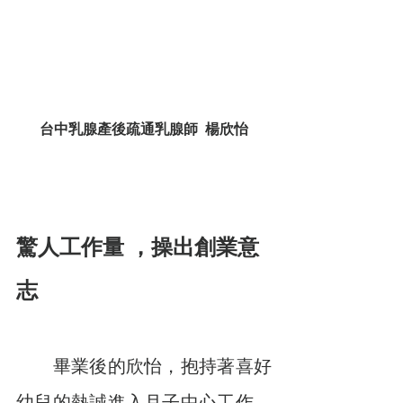
台中乳腺產後疏通乳腺師  楊欣怡
驚人工作量 ，操出創業意
志
　　畢業後的欣怡，抱持著喜好