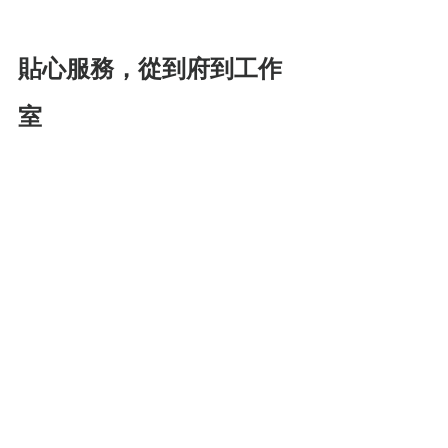
貼心服務，從到府到工作
室
　　在協助乳腺疏通時，雖然也
有疏通一次就能順暢，且乳量足
夠餵飽寶寶的母親；但遇到疼痛
一陣子才進行疏通的媽媽們，有
時候並非一次即能完成，甚至有
的媽媽在新年後因飲食油膩需要
再次疏通，於是貼心的楊欣怡替