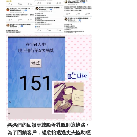
媽媽們的回饋更鼓勵著乳腺師這條路 /  
為了回饋客戶，楊欣怡透過丈夫協助經