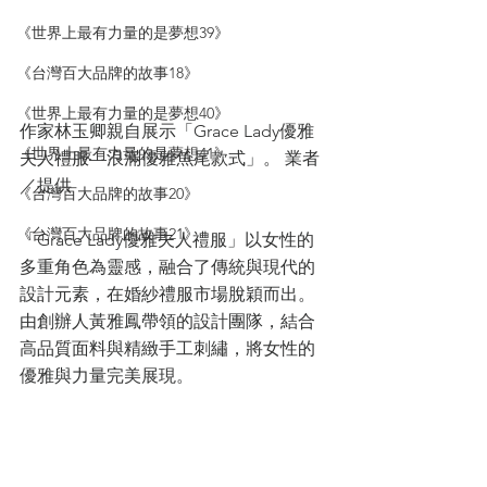
《世界上最有力量的是夢想39》
《台灣百大品牌的故事18》
《世界上最有力量的是夢想40》
作家林玉卿親自展示「Grace Lady優雅
《世界上最有力量的是夢想41》
夫人禮服—浪滿優雅魚尾款式」。 業者
／提供
《台灣百大品牌的故事20》
《台灣百大品牌的故事21》
「Grace Lady優雅夫人禮服」以女性的
多重角色為靈感，融合了傳統與現代的
設計元素，在婚紗禮服市場脫穎而出。
由創辦人黃雅鳳帶領的設計團隊，結合
高品質面料與精緻手工刺繡，將女性的
優雅與力量完美展現。