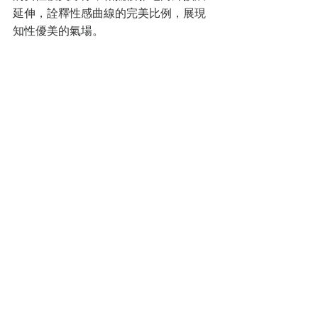
延伸，詮釋性感曲線的完美比例，展現
知性優美的氣場。
《台灣百大品牌的故事21》