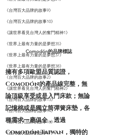
《台灣百大品牌的故事9》
《台灣百大品牌的故事10》
《讓世界看見台灣人的奮鬥精神1》
《世界上最有力量的是夢想35》
Comodón的品牌標誌
《世界上最有力量的是夢想37》
《世界上最有力量的是夢想38》
擁有多項歐盟品質認證，
《台灣百大品牌的故事2》
Comodón的產品線完整，無
《讓世界看見台灣人的奮鬥精神2》
論頂級享受或是入門床款；無論
《台灣百大品牌的故事13》
記憶棉或是獨立筒彈簧床墊，各
《台灣百大品牌的故事14》
種需求一應俱全，透過
《台灣百大品牌的故事16》
Comodón Taiwan，獨特的
《台灣百大品牌的故事17》