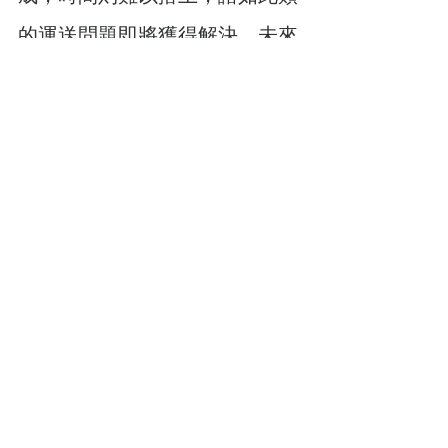
的運送問題即將獲得解決，未來
將透過新的物流系統，透過網路
下單，最快只需一週即能將西班
牙現訂商品送至客戶手上，規劃
新空間再也不需為了妥協而大發
雷霆。