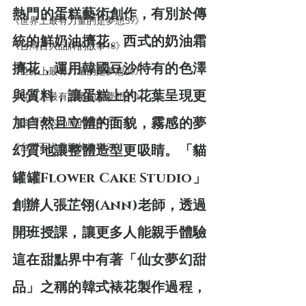
熱門的蛋糕藝術創作，有別於傳
《世界上最有力量的是夢想39》
統的鮮奶油擠花、西式的奶油霜
《台灣百大品牌的故事18》
擠花，運用韓國豆沙特有的色澤
《世界上最有力量的是夢想40》
與質料，讓蛋糕上的花葉呈現更
《世界上最有力量的是夢想41》
加自然且立體的面貌，霧感的夢
《台灣百大品牌的故事20》
《台灣百大品牌的故事21》
幻質地讓整體造型更吸睛。「貓
罐罐Flower Cake Studio」
創辦人張芷翎(Ann)老師，透過
開班授課，讓更多人能親手體驗
這在甜點界中有著「仙女夢幻甜
品」之稱的韓式裱花製作過程，