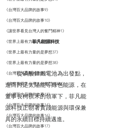
《台灣百大品牌的故事9》
《台灣百大品牌的故事10》
《讓世界看見台灣人的奮鬥精神1》
《世界上最有力量的是夢想35》
菲凡能源科技
《世界上最有力量的是夢想37》
《世界上最有力量的是夢想38》
　　從磷酸鋰鐵電池為出發點，
《台灣百大品牌的故事2》
《讓世界看見台灣人的奮鬥精神2》
進而跨足太陽能等綠色能源，在
《台灣百大品牌的故事13》
董事長柯祺禾的領軍下，菲凡能
《台灣百大品牌的故事14》
源科技正朝著實踐能源與環保兼
《台灣百大品牌的故事16》
具的永續目標持續邁進。
《台灣百大品牌的故事17》