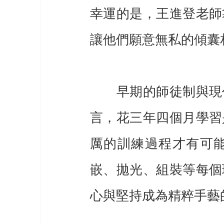
幸運的是，王進登老師
讓他們願意無私的傾囊
　　早期的師徒制與現
言，花三年四個月學習
厲的訓練過程才有可
嵌、拋光、組裝等每個
心與堅持成為精粹手藝