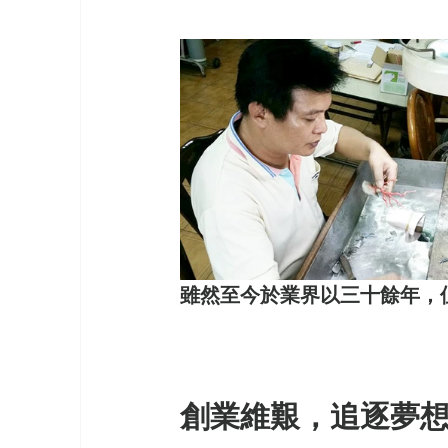
雖然至今於業界以三十餘年，
創業維艱，追逐夢