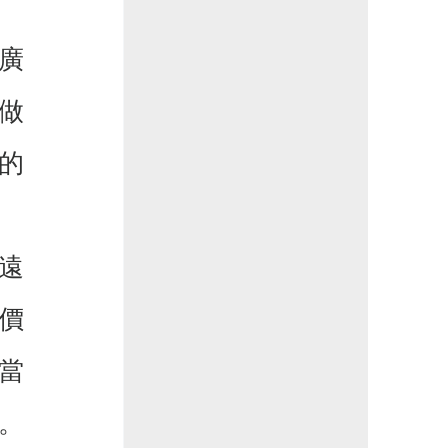
廣
做
的
遠
價
當
。