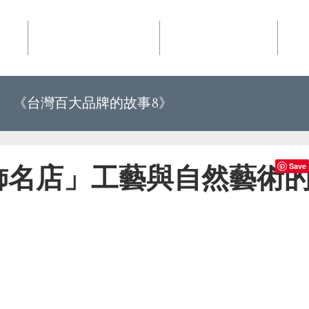
事業
華品文化國際行銷
夢想地圖咖啡館
好
《台灣百大品牌的故事8》
《世界上最有力量的是夢想34》
飾名店」工藝與自然藝術
百大品牌的故事10》
《世界上最有力量的是夢想35》