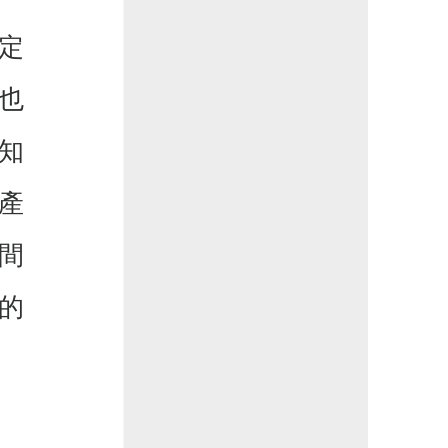
定
也
知
產
間
的