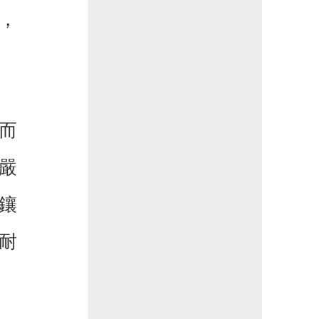
，
而
嚴
鑲
耐