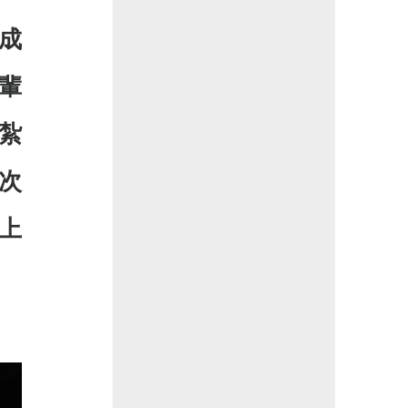
成
輩
紮
次
上