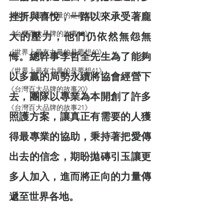
《世界上最有力量的是夢想39》
挫折與喜悅，一路以來承受著龐
《台灣百大品牌的故事18》
大的壓力，他們仍依然無怨無
《世界上最有力量的是夢想40》
悔。總幹事李哲全先生為了能夠
《世界上最有力量的是夢想41》
以多贏的局勢永續將協會經營下
《台灣百大品牌的故事20》
去，團隊以專業為本開創了許多
《台灣百大品牌的故事21》
照護方案，讓真正有需要的人獲
得最專業的協助，秉持著把愛傳
出去的信念，期盼拋磚引玉讓更
多人加入，進而將正向的力量傳
遞至世界各地。