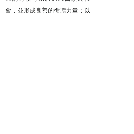
會，並形成良善的循環力量；以
公開透明的機制將金流透明化，
才可以讓捐款人放心的發揮愛
心。
因為有愛，藉由活動的分享把愛傳出去