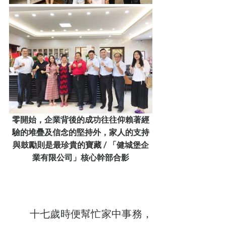
零開始，企業背後的成功往往仰賴著經
驗的堆疊及信念的堅持外，家人的支持
與鼓勵則是最珍貴的寶藏 / 「健城堡企
業有限公司」核心幹部合影
　　十七歲時便幫忙家中事務，