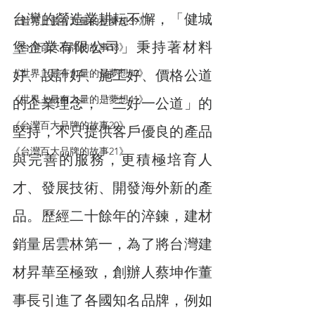
台灣的營造業耕耘不懈，「健城
《世界上最有力量的是夢想39》
堡企業有限公司」秉持著材料
《台灣百大品牌的故事18》
好、設計好、施工好、價格公道
《世界上最有力量的是夢想40》
《世界上最有力量的是夢想41》
的企業理念，「三好一公道」的
《台灣百大品牌的故事20》
堅持，不只提供客戶優良的產品
《台灣百大品牌的故事21》
與完善的服務，更積極培育人
才、發展技術、開發海外新的產
品。歷經二十餘年的淬鍊，建材
銷量居雲林第一，為了將台灣建
材昇華至極致，創辦人蔡坤作董
事長引進了各國知名品牌，例如