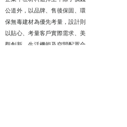
公道外，以品牌、售後保固、環
保無毒建材為優先考量，設計則
以貼心、考量客戶實際需求、美
觀創新、生活機能及空間配置合
理為首要，最重要的則是絲毫不
能馬虎鬆懈的施工品質，成為所
有民眾最堅強的後盾，以誠信為
本提供兼顧優質的建材，同時亦
改寫了該領域產品的商業價值，
賦予其精品般的全新樣態。