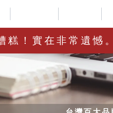
事業
華品文化國際行銷
夢想地圖咖啡館
好
糟糕！實在非常遺憾
台灣百大品