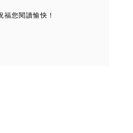
祝福您閱讀愉快！