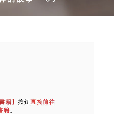
書籍】
按鈕
直接前往
書籍
。