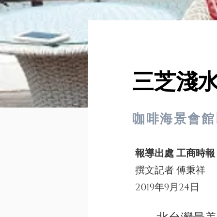
三芝淺
咖啡海景會館
報導出處 工商時報
撰文記者 傅秉祥
2019年9月24日