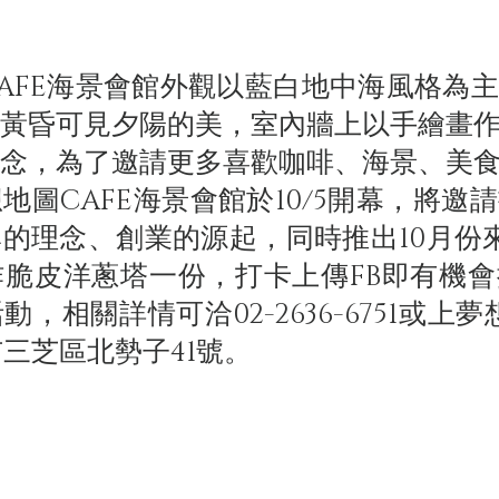
FE海景會館外觀以藍白地中海風格為主
黃昏可見夕陽的美，室內牆上以手繪畫
念，為了邀請更多喜歡咖啡、海景、美
地圖CAFE海景會館於10/5開幕，將邀
的理念、創業的源起，同時推出10月份
脆皮洋蔥塔一份，打卡上傳FB即有機
，相關詳情可洽02-2636-6751或上夢
市三芝區北勢子41號。