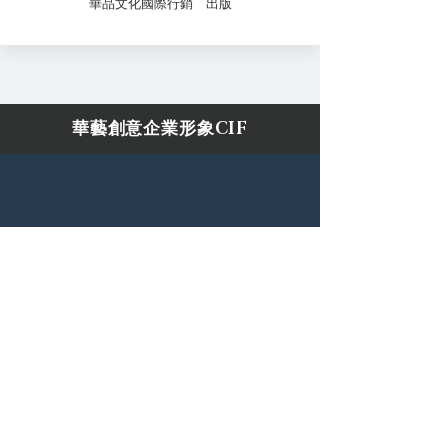
華品文化國際行銷 出版
​華藝創意企業形象CIF
以創業者的角度出發， 用最溫暖的方式發聲，
飽富力量的行銷方式， 華藝創意出版社，
專業、親切、以人為本， 關心您的創業腳步，