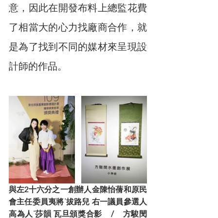
意，因此在開發布料上總監花費
了相當大的心力找廠商合作，就
是為了找到不同的媒材來呈現設
計師的作品。
與左2十六分之一創辦人金陳怡蒨和原民
會主任委員夷將˙拔路兒 右一議員參選人
高為人˙莎韻 瓦旦頒獎合影    /    方駿閔