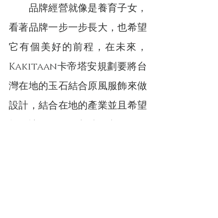
　　品牌經營就像是養育子女，
看著品牌一步一步長大，也希望
它有個美好的前程，在未來，
Kakitaan卡帝塔安規劃要將台
灣在地的玉石結合原風服飾來做
設計，結合在地的產業並且希望
能夠讓原民婦女刺繡的文化得到
傳承，將品牌的能量傾注於原民
文化的傳承、布料研發合作以及
台灣在地的文化發展，因此目前
也與台灣原民會有著密切的合