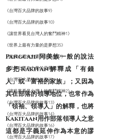
《台灣百大品牌的故事9》
《台灣百大品牌的故事10》
《讓世界看見台灣人的奮鬥精神1》
《世界上最有力量的是夢想35》
Pangcah/阿美族一般的說法
《世界上最有力量的是夢想37》
《世界上最有力量的是夢想38》
多把Kakitan解釋成「有錢
《台灣百大品牌的故事2》
人」或「富裕的家族」；又因為
《讓世界看見台灣人的奮鬥精神2》
其在部落的領導地位，也常作為
《台灣百大品牌的故事13》
「領袖、領導人」的解釋，也將
《台灣百大品牌的故事14》
Kakitaan用作部落領導人之意
《台灣百大品牌的故事16》
這都是字義延伸作為本意的謬
《台灣百大品牌的故事17》