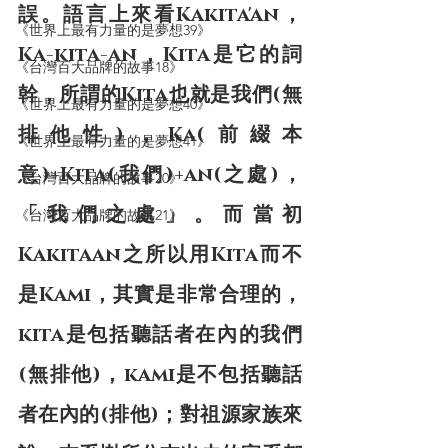
誤。語言上來看Kakita'an，
《世界上最有力量的是夢想39》
Ka-kita-an，Kita是它的詞
《台灣百大品牌的故事18》
幹，所謂的Kita也就是我們(無
《世界上最有力量的是夢想40》
排他性)，Ka(前綴本
《世界上最有力量的是夢想41》
意)+Kita(我們)+an(之處)，
《台灣百大品牌的故事20》
「我們之處」。而當初
《台灣百大品牌的故事21》
Kakitaan之所以用Kita而不
是Kami，其實是非常合理的，
kita是包括聽話者在內的我們
(無排他)，kami是不包括聽話
者在內的(排他)；對祖源家族來