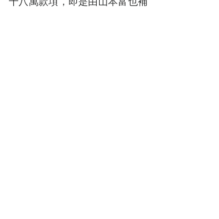
十八萬款項，即是由山本富也補
齊，順利圓滿協會的夢想。」