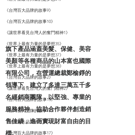
《台灣百大品牌的故事9》
《台灣百大品牌的故事10》
《讓世界看見台灣人的奮鬥精神1》
《世界上最有力量的是夢想35》
旗下產品涵蓋美髮、保健、美容
《世界上最有力量的是夢想37》
美顏等各種商品的山本富也國際
《世界上最有力量的是夢想38》
有限公司，在營運總裁鄭榆錚的
《台灣百大品牌的故事2》
領導下，建立了多達三萬五千多
《讓世界看見台灣人的奮鬥精神2》
名經銷商團隊，以堅強、專業的
《台灣百大品牌的故事13》
服務精神，協助合作夥伴創造銷
《台灣百大品牌的故事14》
售佳績，進而實現財富自由的目
《台灣百大品牌的故事16》
標。
《台灣百大品牌的故事17》