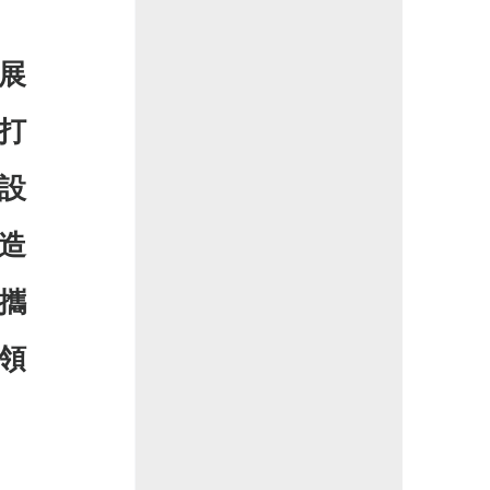
展
打
設
造
攜
領