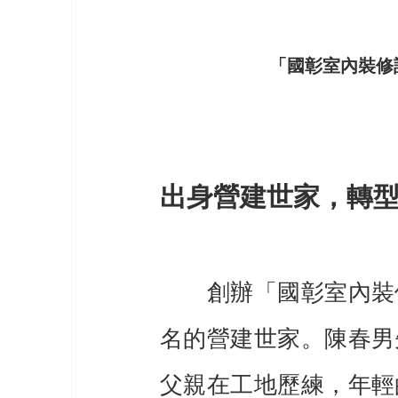
「國彰室內裝修
出身營建世家，轉
　　創辦「國彰室內裝
名的營建世家。陳春男
父親在工地歷練，年輕