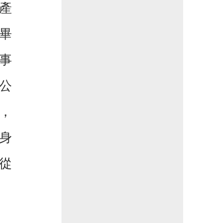
產
畢
事
公
，
身
從