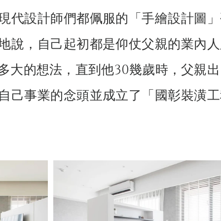
現代設計師們都佩服的「手繪設計圖」
地說，自己起初都是仰仗父親的業內人
多大的想法，直到他30幾歲時，父親出
自己事業的念頭並成立了「國彰裝潢工