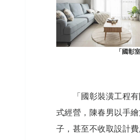
「國彰
　　「國彰裝潢工程有
式經營，陳春男以手繪
子，甚至不收取設計費