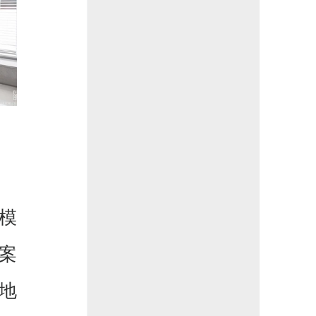
模
案
地