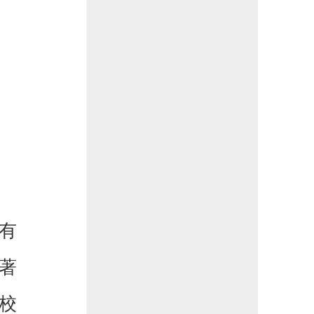
有
著
校