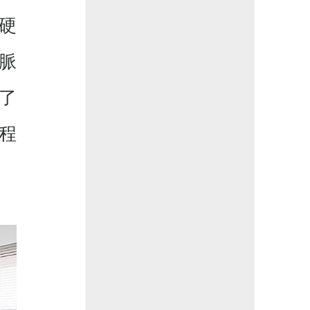
硬
脈
了
程