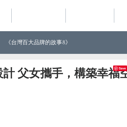
事業
華品文化國際行銷
夢想地圖咖啡館
好
《台灣百大品牌的故事8》
《世界上最有力量的是夢想34》
設計 父女攜手，構築幸福
百大品牌的故事10》
《世界上最有力量的是夢想35》