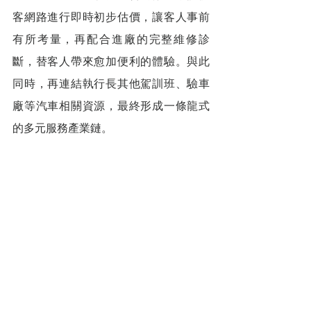
客網路進行即時初步估價，讓客人事前
有所考量，再配合進廠的完整維修診
斷，替客人帶來愈加便利的體驗。與此
同時，再連結執行長其他駕訓班、驗車
廠等汽車相關資源，最終形成一條龍式
的多元服務產業鏈。
        隨著「騎轟國際車房」的成長、服
務團隊的擴大，邱智偉慢慢從第一線的
黑手轉換角色，肩負起經營管理、行銷
宣傳的任務。曾經在國外體認到黑手專
業備受尊崇的經驗，他不免對國內生態
有所感觸。「我黑手，我驕傲！」他強
調，接下來的其中一項目標，就是改變