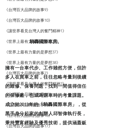
《台灣百大品牌的故事9》
《台灣百大品牌的故事10》
《讓世界看見台灣人的奮鬥精神1》
《世界上最有力量的是夢想35》
騎轟國際車房。
《世界上最有力量的是夢想37》
《世界上最有力量的是夢想38》
擁有一台車代步、工作雖然方便，但許
《台灣百大品牌的故事2》
多人在買車之前，往往忽略考量到後續
《讓世界看見台灣人的奮鬥精神2》
的維修、保養問題，找到一間值得信任
《台灣百大品牌的故事13》
的保修廠，也成為購車時的考量課題。
成立於2013年的「騎轟國際車房」，從
《台灣百大品牌的故事14》
黑手身分起家的創辦人邱智偉執行長，
《台灣百大品牌的故事16》
秉持豐富經驗及優秀技術，提供涵蓋鈑
《台灣百大品牌的故事17》