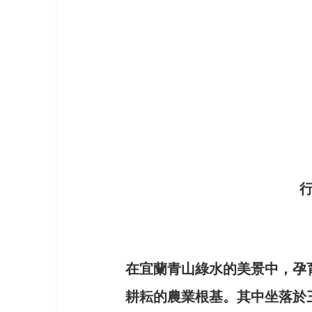
《世界上最有力量的是夢想37》
《台灣百大品牌的故事2》
《讓
《台灣百大品牌的故事13》
《台
《台灣百大品牌的故事17》
《世
《世界上最有力量的是夢想40》
在宜蘭青山綠水的美景中，孕
《台灣百大品牌的故事20》
《台
耕耘的農業根基。其中坐落於