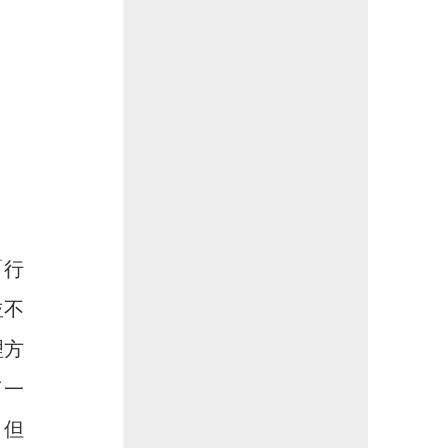
並不
理方
了一
，但