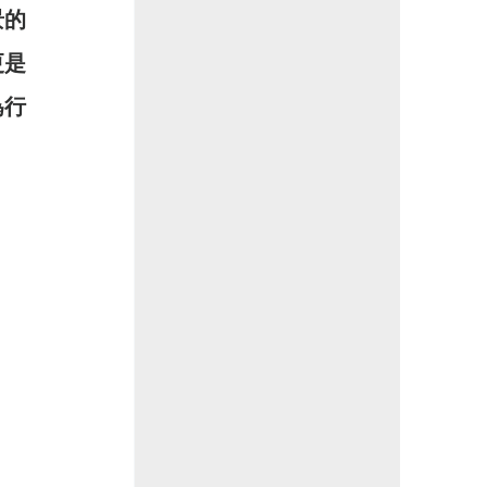
景的
更是
為行