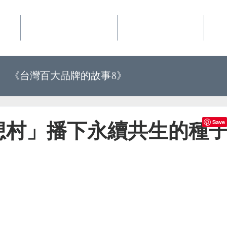
事業
華品文化國際行銷
夢想地圖咖啡館
好
《台灣百大品牌的故事8》
《世界上最有力量的是夢想34》
想村」播下永續共生的種
百大品牌的故事10》
《世界上最有力量的是夢想35》