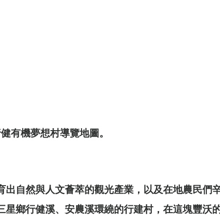
《世界上最有力量的是夢想38》
世界看見台灣人的奮鬥精神2》
灣百大品牌的故事14》
《台灣百大品牌的故事16
界上最有力量的是夢想39》
《台灣百大品牌的故
行健有機夢想村導覽地圖。
《世界上最有力量的是夢想41》
育出自然與人文薈萃的觀光產業，以及在地農民們
灣百大品牌的故事21》
三星鄉行健溪、安農溪環繞的行建村，在這塊豐沃