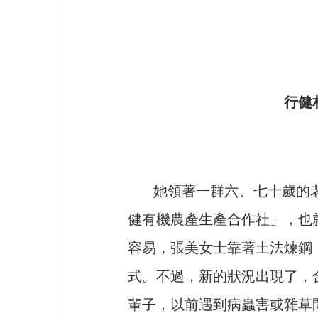
行健
       她領著一群六、七十歲的老農們，在基於改善村內農民生活的理念下，成立「行
健有機農產生產合作社」，也
容易，張美女士靠著土法煉鋼
式。不過，新的狀況出現了，
輩子，以前遇到病蟲害或雜草