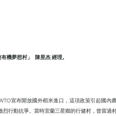
有機夢想村」  陳昱杰 經理。
激烈行動抗爭。當時宜蘭三星鄉的行健村，曾當過