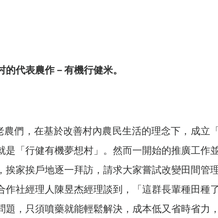
村的代表農作－有機行健米。
就是「行健有機夢想村」。然而一開始的推廣工作
，挨家挨戶地逐一拜訪，請求大家嘗試改變田間管
合作社經理人陳昱杰經理談到，「這群長輩種田種
問題，只須噴藥就能輕鬆解決，成本低又省時省力