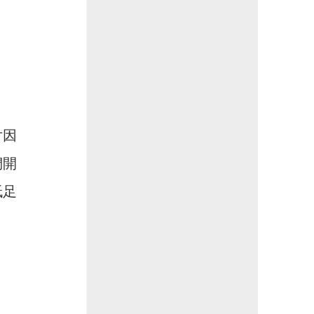
們開
胝足