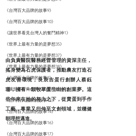
《台灣百大品牌的故事9》
《台灣百大品牌的故事10》
《讓世界看見台灣人的奮鬥精神1》
《世界上最有力量的是夢想35》
《世界上最有力量的是夢想37》
由負責醫院醫務經營管理的資深主任，
《世界上最有力量的是夢想38》
搖身變為石虎保護者，推動農友打造石
《台灣百大品牌的故事2》
虎友善環境，良辰吉蛋行創辦人蔡鈺
《讓世界看見台灣人的奮鬥精神2》
珊，擁有一顆牧草蛋生出的創業夢。這
些年來在她的努力之下，從賣蛋到手作
《台灣百大品牌的故事13》
工藝，事業又衍伸至文創領域，並穩健
《台灣百大品牌的故事14》
朝理想邁進。
《台灣百大品牌的故事16》
《台灣百大品牌的故事17》