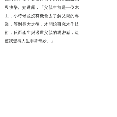
與快樂。她透露，「父親生前是一位木
工，小時候並沒有機會去了解父親的專
業，等到長大之後，才開始研究木作技
術，反而產生與過世父親的親密感，這
使我覺得人生非常奇妙。」
        未來，蔡鈺珊計畫拓展大台北地區
的客戶，進一步推廣天然牧草蛋的優
點，同時也會持續進修藝術專業，繼續
開班授課，甚至規劃提供其他創作者一
處展售空間，不只是為自己圓夢，也希
望以一己之力，鼓勵他人「跨出第一
步」，讓夢想得到機會實現。