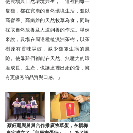
使農場與自然環境共生，「這裡的每一
隻雞，都在寬廣的自然環境生活，並以
高營養、高纖維的天然牧草為食，同時
採取自然放養及人道飼養的作法。舉例
來說，農場在周邊種植澳洲茶樹，以茶
樹原有香味驅蚊，減少雞隻生病的風
險。使母雞們都能在天然、無壓力的環
境成長、生產，也讓這裡出產的蛋，擁
有更優秀的品質與口感。」
蔡鈺珊與舅舅合作推廣牧草蛋，在楊梅
自宅成立了「良辰吉蛋行」。 /   為了設