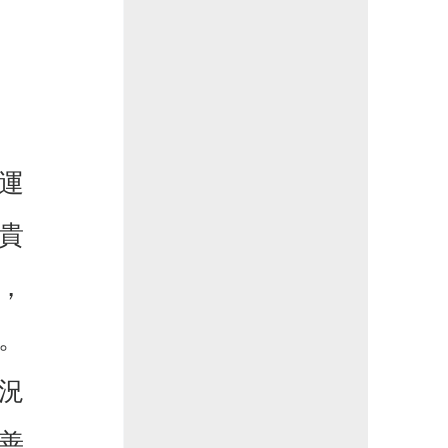
運
貴
，
。
況
善