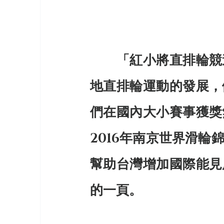
「紅小將直排輪競
地直排輪運動的發展，
們在國內大小賽事獲獎
2016年南京世界滑
幫助台灣增加國際能見
的一頁。