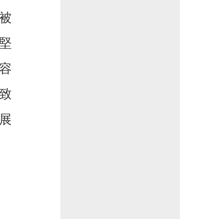
被
堅
容
致
展