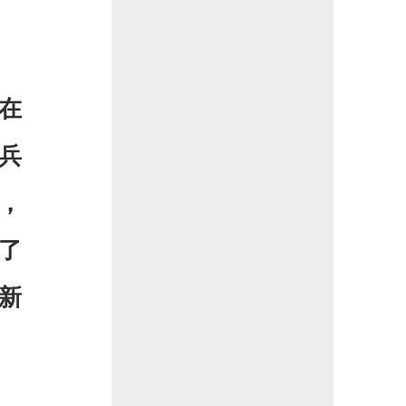
在
兵
，
了
新