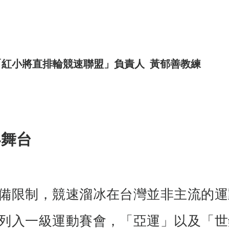
g team「紅小將直排輪競速聯盟」負責人  黃郁善教練
界舞台
備限制，競速溜冰在台灣並非主流的運
列入一級運動賽會，「亞運」以及「世