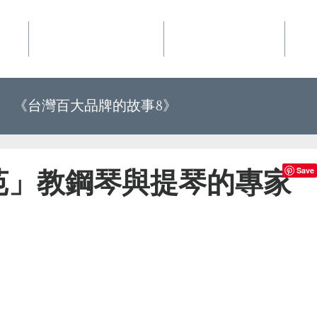
事業
華品文化國際行銷
夢想地圖咖啡館
好
《台灣百大品牌的故事8》
《世界上最有力量的是夢想34》
苑」教鋼琴與提琴的專家
百大品牌的故事10》
《世界上最有力量的是夢想35》