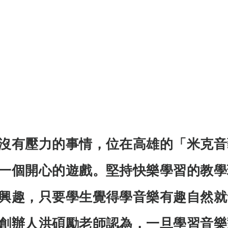
《世界上最有力量的是夢想38》
世界看見台灣人的奮鬥精神2》
灣百大品牌的故事14》
《台灣百大品牌的故事16
界上最有力量的是夢想39》
《台灣百大品牌的故
沒有壓力的事情，位在高雄的「米克音
一個開心的遊戲。堅持快樂學習的教學
《世界上最有力量的是夢想41》
興趣，只要學生覺得學音樂有趣自然就
灣百大品牌的故事21》
創辦人洪碩勵老師認為，一旦學習音樂