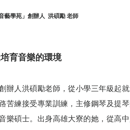
音藝學苑」創辦人  洪碩勵 老師
造培育音樂的環境
創辦人洪碩勵老師，從小學三年級起就
路苦練接受專業訓練，主修鋼琴及提琴
音樂碩士。出身高雄大寮的她，從高中