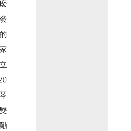
麼
發
的
家
立
0
琴
雙
勵