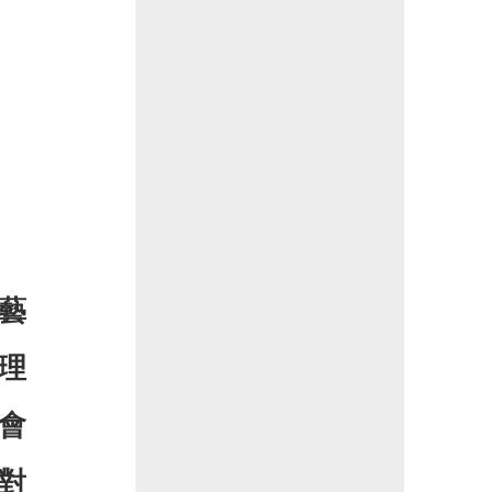
》
事18》
藝
理
會
對