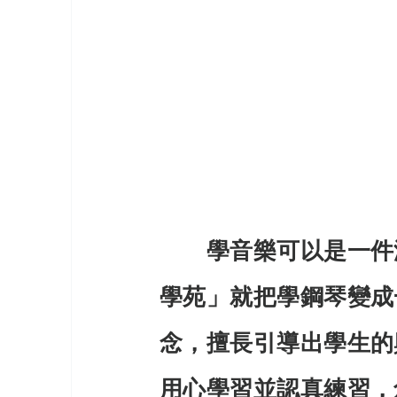
《世界上最有力量的是夢想37》
《台灣百大品牌的故事2》
《讓
《台灣百大品牌的故事13》
《台
《台灣百大品牌的故事17》
《世
　　學音樂可以是一件
學苑」就把學鋼琴變成
《世界上最有力量的是夢想40》
念，擅長引導出學生的
《台灣百大品牌的故事20》
《台
用心學習並認真練習，