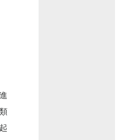
進
類
起