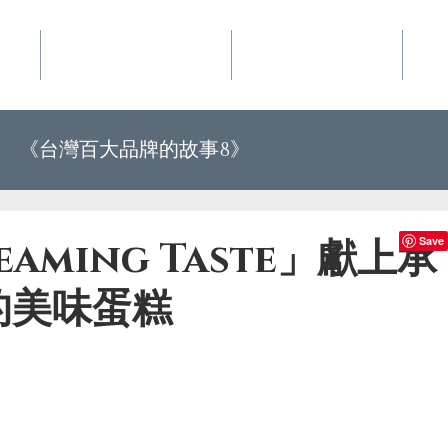
事業
華品文化國際行銷
夢想地圖咖啡館
好
《台灣百大品牌的故事8》
《世界上最有力量的是夢想34》
aming Taste」獻上承
的美味蛋糕
百大品牌的故事10》
《世界上最有力量的是夢想35》