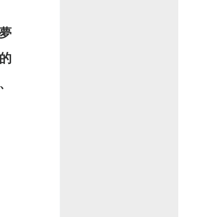
夢
的
、