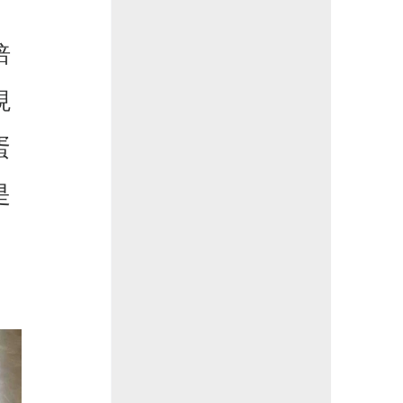
焙
現
蛋
是