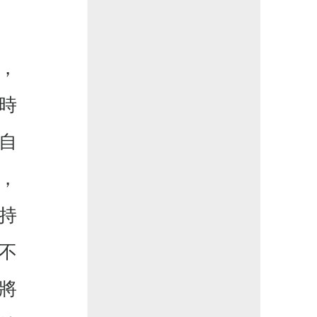
，
時
自
，
持
不
將