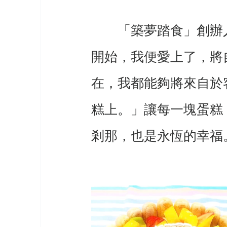
　　「築夢踏食」創辦
開始，我便愛上了，將
在，我都能夠將來自於
糕上。」讓每一塊蛋糕
剎那，也是永恆的幸福