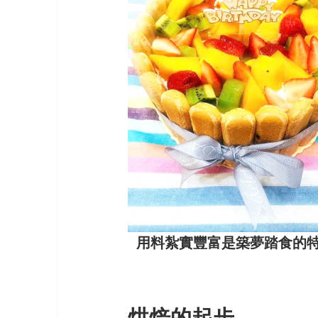
用料紮實豐富是築夢踏食的特