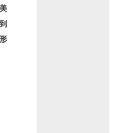
美
到
形