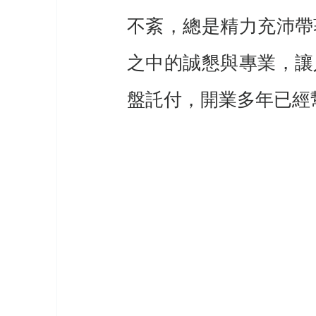
不紊，總是精力充沛帶
之中的誠懇與專業，讓
盤託付，開業多年已經