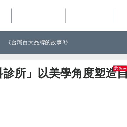
事業
華品文化國際行銷
夢想地圖咖啡館
好
《台灣百大品牌的故事8》
《世界上最有力量的是夢想34》
科診所」以美學角度塑造
百大品牌的故事10》
《世界上最有力量的是夢想35》