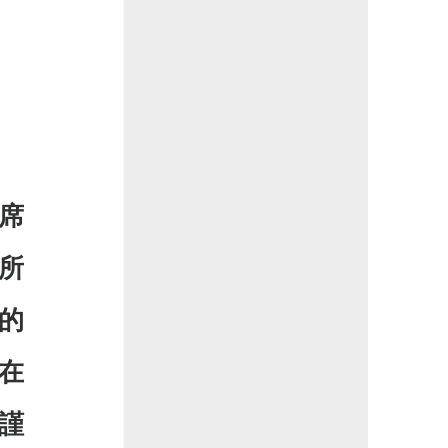
席
所
的
在
謹