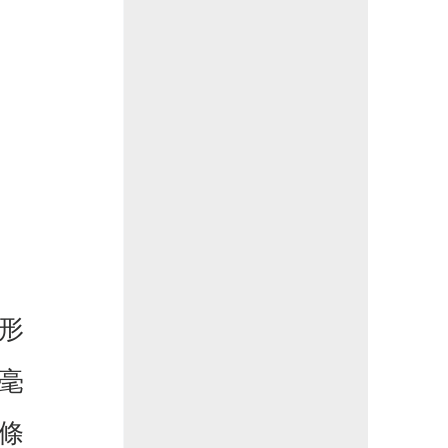
形
毫
條