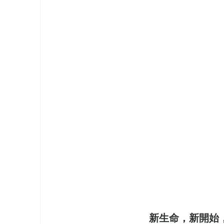
新生命，新開始