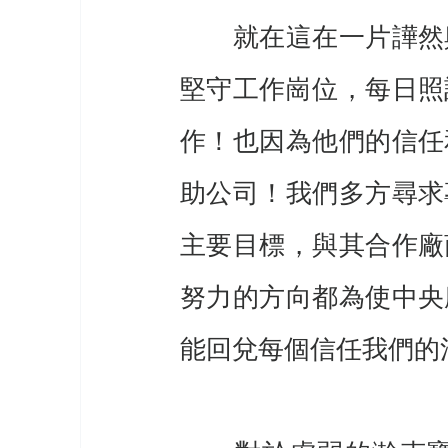
　　就在這在一片譁然
堅守工作崗位，每日照
作！也因為他們的信任
助公司！我們多方尋求
主要目標，與其合作廠
努力的方向都為使中央
能回兌每個信任我們的