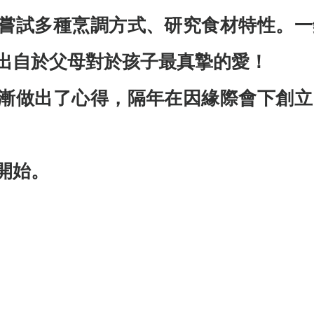
嘗試多種烹調方式、研究食材特性。一
出自於父母對於孩子最真摯的愛！
漸做出了心得，隔年在因緣際會下創立
開始。