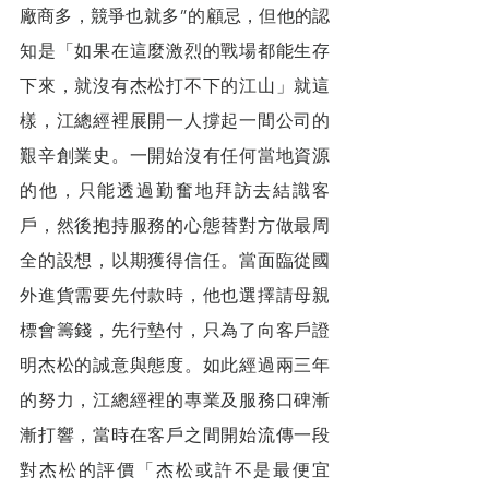
廠商多，競爭也就多”的顧忌，但他的認
知是「如果在這麼激烈的戰場都能生存
下來，就沒有杰松打不下的江山」就這
樣，江總經裡展開一人撐起一間公司的
艱辛創業史。一開始沒有任何當地資源
的他，只能透過勤奮地拜訪去結識客
戶，然後抱持服務的心態替對方做最周
全的設想，以期獲得信任。當面臨從國
外進貨需要先付款時，他也選擇請母親
標會籌錢，先行墊付，只為了向客戶證
明杰松的誠意與態度。如此經過兩三年
的努力，江總經裡的專業及服務口碑漸
漸打響，當時在客戶之間開始流傳一段
對杰松的評價「杰松或許不是最便宜