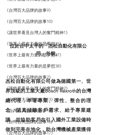
《台灣百大品牌的故事9》
《台灣百大品牌的故事10》
《讓世界看見台灣人的奮鬥精神1》
《世界上最有力量的是夢想35》
位於台中太平的「杰松自動化有限公
司」外貌。
《世界上最有力量的是夢想37》
《世界上最有力量的是夢想38》
《台灣百大品牌的故事2》
杰松自動化有限公司做為德國第一、世
《讓世界看見台灣人的奮鬥精神2》
界頂級的工業大廠Bosch Rexroth的台灣
《台灣百大品牌的故事13》
總代理，本著專業、彈性、整合的理
念，認真傾聽客戶需求、給予專業建
《台灣百大品牌的故事14》
議，並協助客戶在引入國外工業設備時
《台灣百大品牌的故事16》
做到完美在地化，助台灣機械產業獲得
《台灣百大品牌的故事17》