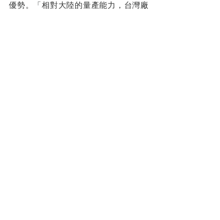
優勢。「相對大陸的量產能力，台灣廠
家只能靠彈性度和開創性與之較量。而
杰松就是站在巨人的肩膀上，用世界頂
尖的工業品做創新，給予台灣企業更趁
手的武器，去全球市場上拚搏。」
        面對未來，不預設高遠的目標，而
是期許杰松能繼續以穩健的腳步，發展
出對台灣機械領域有幫助的能力。他也
用十多年的馬拉松經驗砥礪自己，「跑
者的能力與移動距離，是一點一滴積累
出來的，不可能一蹴可及。」而對於有
志投身機械產業的年輕人，他則想給予
祝福和鼓勵，「台灣在技術層面已是全