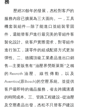
務
        歷經20餘年的發展，杰松對客戶的
服務內容已擴展為三大面向。一，工具
機套裝組件—除了能進口並組裝零固
件，還能替客戶進行最完美的零組件客
製化設計。依客戶實際需求，對零組件
進行加工，讓零件的組成配搭方式更加
彈性。二、德國頂級工業產品進出口銷
售—主要販售有”油壓界勞斯萊斯”之稱
的Rexroth油壓、線性傳動，以及
Aventics(原Bosch)的空壓系統。並提供
客戶最即時的備品服務，省去跨國溝通
的時間成本。三、管路工程建設--從油壓
及空壓產品出發，杰松不只替客戶建設