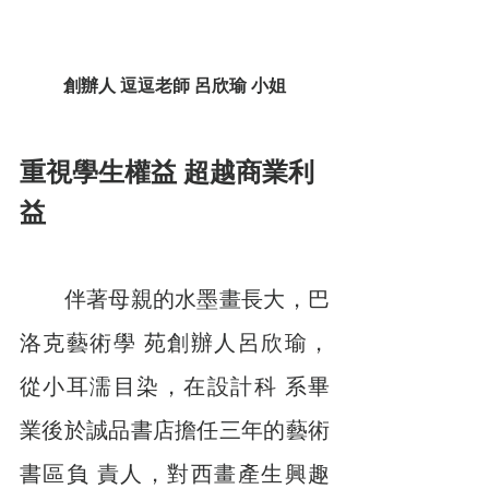
創辦人 逗逗老師 呂欣瑜 小姐
重視學生權益 超越商業利
益
　　伴著母親的水墨畫長大，巴
洛克藝術學 苑創辦人呂欣瑜，
從小耳濡目染，在設計科 系畢
業後於誠品書店擔任三年的藝術
書區負 責人，對西畫產生興趣