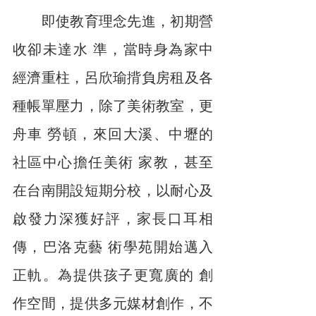
　　即使教育理念先進，初期營
收卻未達水 準，當時身為家中
經濟重柱，呂欣瑜揹負房租及各
種帳單壓力，除了美術教室，更
舟車 勞頓，來回大溪、中壢的
社區中心擔任美術 家教，甚至
在台南開設短期分校，以耐心及 
啟發力深獲好評，家長口耳相
傳，巴洛克藝 術學苑開始邁入
正軌。為提供孩子更寬廣的 創
作空間，提供多元媒材創作，不