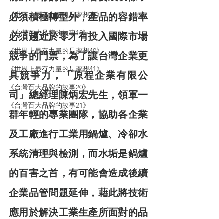
《世界上最有力量的是夢想39》
必須積極轉型外，產品的容錯率
《台灣百大品牌的故事18》
必須趨近於零才有投入國際市場
《世界上最有力量的是夢想40》
競爭的門票，為了讓台灣企業更
《世界上最有力量的是夢想41》
具競爭力，「原程企業有限公
《台灣百大品牌的故事20》
司」總經理陳炳宏先生，領軍一
《台灣百大品牌的故事21》
群年輕的專業團隊，協助各企業
及工廠進行工業用鍋爐、冷卻水
系統清理與檢測，而水垢是鍋爐
的百害之首，有可能會造成後續
企業品管問題延伸，藉此將技術
應用於解決工業生產所面對的品