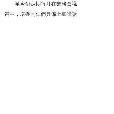
　　至今仍定期每月在業務會議
當中，培養同仁們具備上臺講話
的勇氣，自己也會透過宣導、業
務技巧教育、工作理念分享讓同
仁們汲取更多新知識，因為陳炳
宏先生相信，「員工只要在好的
環境下成長，企業也會跟著一同
進步。」自己也循著此信念不斷
學習，持續精進自我的語文能
力，為了將來與世界接軌做好準
備。